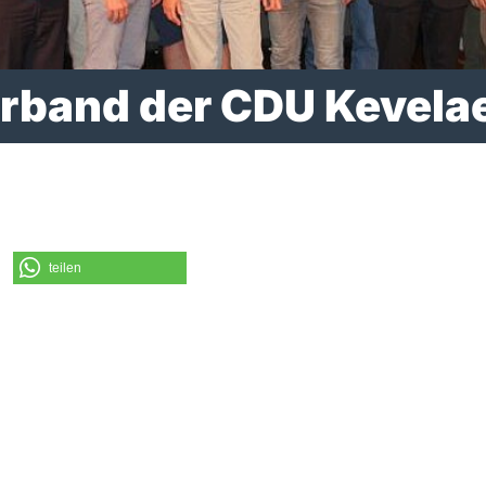
rband der CDU Kevela
teilen