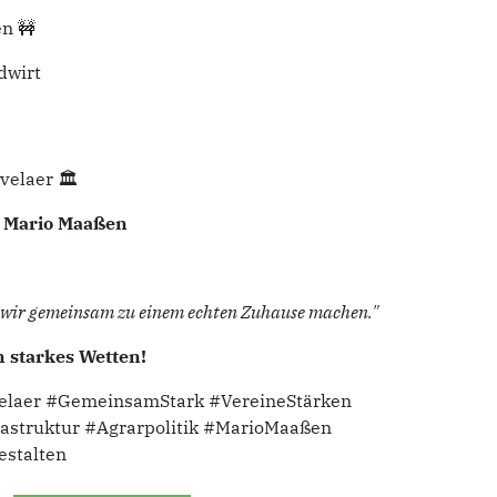
en 🚧
dwirt
velaer 🏛️
t Mario Maaßen
das wir gemeinsam zu einem echten Zuhause machen."
 starkes Wetten!
laer #GemeinsamStark #VereineStärken
astruktur #Agrarpolitik #MarioMaaßen
stalten