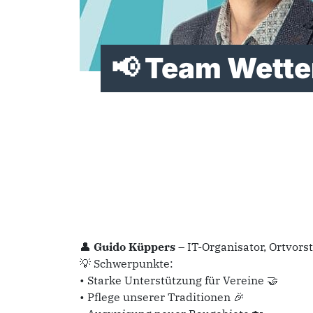
📢 Team Wett
👤
Guido Küppers
– IT-Organisator, Ortvors
💡 Schwerpunkte:
• Starke Unterstützung für Vereine 🤝
• Pflege unserer Traditionen 🎉