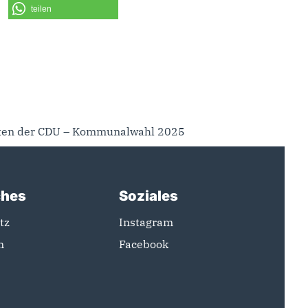
teilen
ten der CDU – Kommunalwahl 2025
ches
Soziales
tz
Instagram
m
Facebook