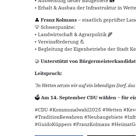
• Ausweisung neuer Baugebiete 🏡
• Erhalt & Ausbau der Infrastruktur in Wett
👤
Franz Kolmans
– staatlich geprüfter Lan
💡 Schwerpunkte:
• Landwirtschaft & Agrarpolitik 🌾
• Vereinsförderung 💪
• Begleitung der Eigenbetriebe der Stadt Ke
🤝
Unterstützt von Bürgermeisterkandida
Leitspruch:
"In Wetten setzen wir auf ein lebendiges Dorf, 
🗳
Am 14. September CDU wählen – für ein
#CDU #Kommunalwahl2025 #Wetten #Keve
#TraditionBewahren #Neubaugebiete #Infr
#GuidoKüppers #FranzKolmans #HeimatGe