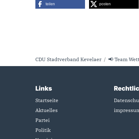
teilen
posten
CDU Stadtverband Kevelaer
📢 Team Wet
Links
Rechtli
Startseite
Datenschu
Aktuelles
impressu
Partei
Politik